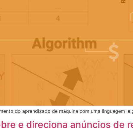
amento do aprendizado de máquina com uma linguagem leig
bre e direciona anúncios de r