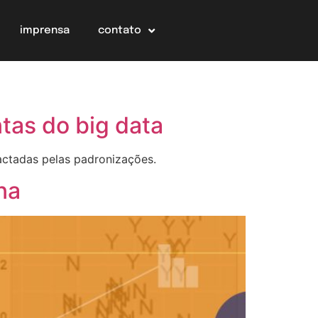
imprensa
contato
ntas do big data
actadas pelas padronizações.
na