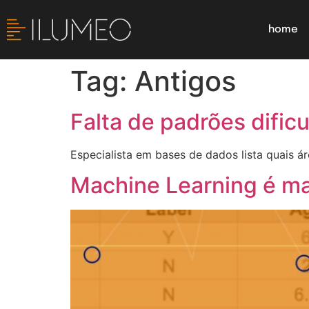
home
Tag:
Antigos
Falta de padrões dific
Especialista em bases de dados lista quais 
Machine Learning é ma