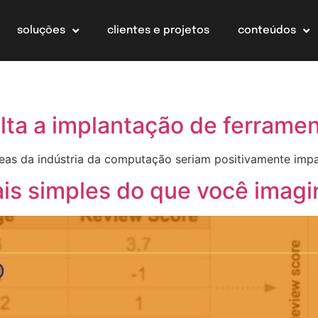
soluções
clientes e projetos
conteúdos
ulta a implantação de ferrame
áreas da indústria da computação seriam positivamente imp
is simples do que você imagi