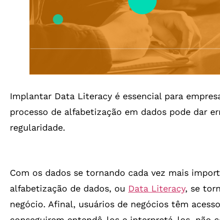
Implantar Data Literacy é essencial para empres
processo de alfabetização em dados pode dar er
regularidade.
Com os dados se tornando cada vez mais importa
alfabetização de dados, ou
Data Literacy
, se to
negócio. Afinal, usuários de negócios têm aces
conseguirem entendê-los e interpretá-los, não c