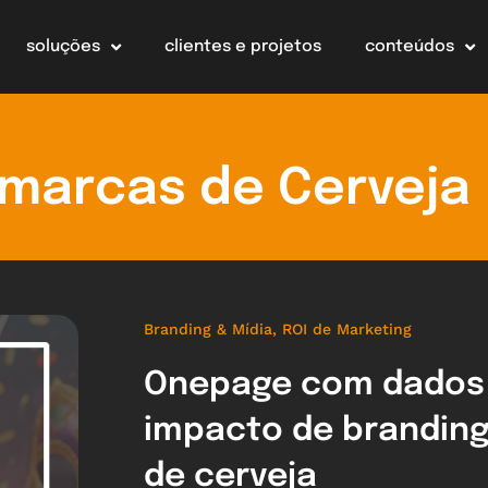
soluções
clientes e projetos
conteúdos
 marcas de Cerveja
Branding & Mídia
,
ROI de Marketing
Onepage com dados 
impacto de branding
de cerveja