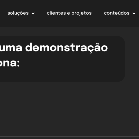
soluções
clientes e projetos
conteúdos
e uma demonstração
ona: