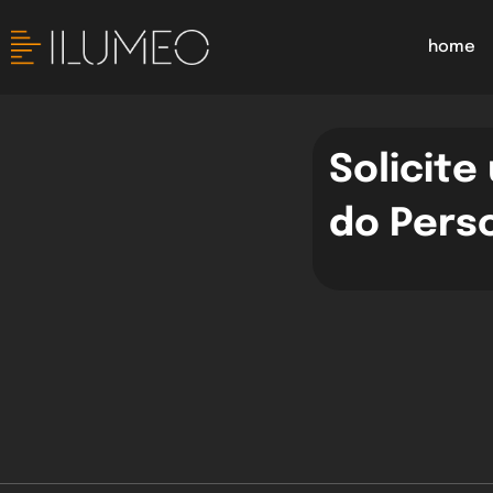
home
Solicit
do Pers